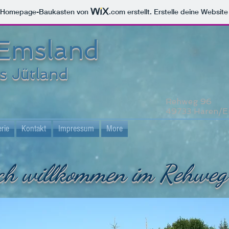
m Homepage-Baukasten von
.com
erstellt. Erstelle deine Websit
Emsland
s Jütland
Rehweg 96
49733 Haren/
erie
Kontakt
Impressum
More
ich willkommen im Rehwe