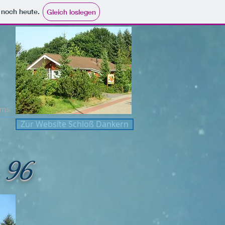
e noch heute.
Gleich loslegen
Ems
Zur Website Schloß Dankern
g 96